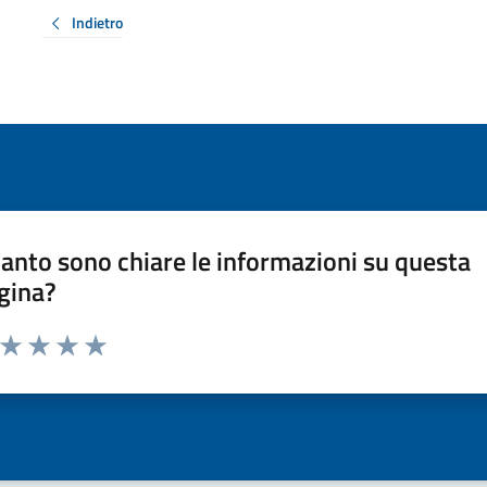
Indietro
anto sono chiare le informazioni su questa
gina?
a da 1 a 5 stelle la pagina
ta 1 stelle su 5
Valuta 2 stelle su 5
Valuta 3 stelle su 5
Valuta 4 stelle su 5
Valuta 5 stelle su 5