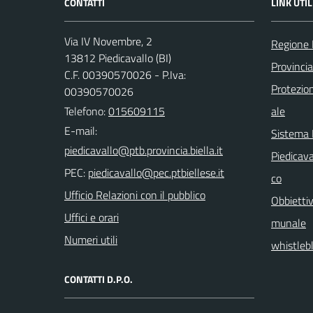
CONTATTI
LINK UTIL
Via IV Novembre, 2
Regione
13812 Piedicavallo (BI)
Provincia
C.F. 00390570026 - P.Iva:
Protezio
00390570026
Telefono:
015609115
ale
E-mail:
Sistema
Piedicava
PEC:
co
Ufficio Relazioni con il pubblico
Obbiettiv
Uffici e orari
munale
Numeri utili
whistleb
CONTATTI D.P.O.