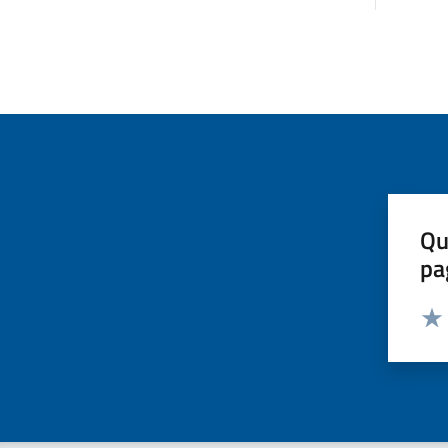
Qu
pa
Valut
Valu