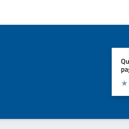
Qu
pa
Valut
Valu