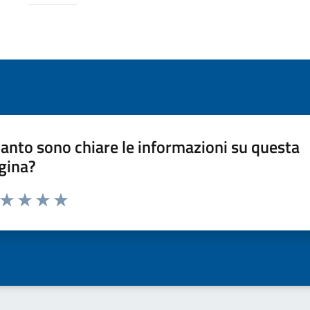
anto sono chiare le informazioni su questa
gina?
a da 1 a 5 stelle la pagina
ta 1 stelle su 5
Valuta 2 stelle su 5
Valuta 3 stelle su 5
Valuta 4 stelle su 5
Valuta 5 stelle su 5