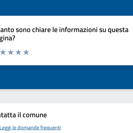
anto sono chiare le informazioni su questa
gina?
a da 1 a 5 stelle la pagina
ta 1 stelle su 5
Valuta 2 stelle su 5
Valuta 3 stelle su 5
Valuta 4 stelle su 5
Valuta 5 stelle su 5
tatta il comune
Leggi le domande frequenti