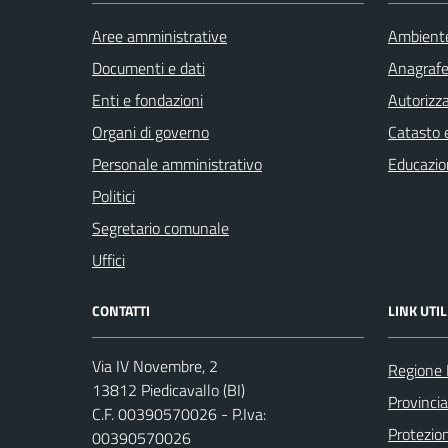
Aree amministrative
Ambient
Documenti e dati
Anagrafe 
Enti e fondazioni
Autorizza
Organi di governo
Catasto e
Personale amministrativo
Educazio
Politici
Segretario comunale
Uffici
CONTATTI
LINK UTIL
Via IV Novembre, 2
Regione
13812 Piedicavallo (BI)
Provincia
C.F. 00390570026 - P.Iva:
Protezio
00390570026