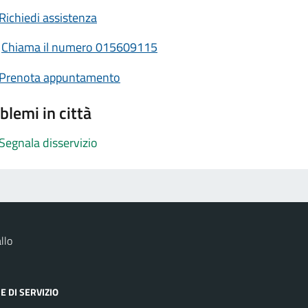
Richiedi assistenza
Chiama il numero 015609115
Prenota appuntamento
blemi in città
Segnala disservizio
llo
E DI SERVIZIO