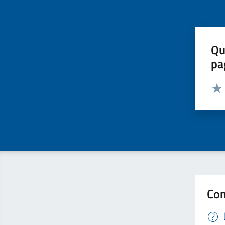
Qu
pa
Valut
Valu
Con