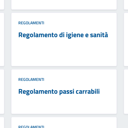
REGOLAMENTI
Regolamento di igiene e sanità
REGOLAMENTI
Regolamento passi carrabili
REGOLAMENTI