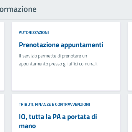
informazione
AUTORIZZAZIONI
Prenotazione appuntamenti
Il servizio permette di prenotare un
appuntamento presso gli uffici comunali.
TRIBUTI, FINANZE E CONTRAVVENZIONI
IO, tutta la PA a portata di
mano