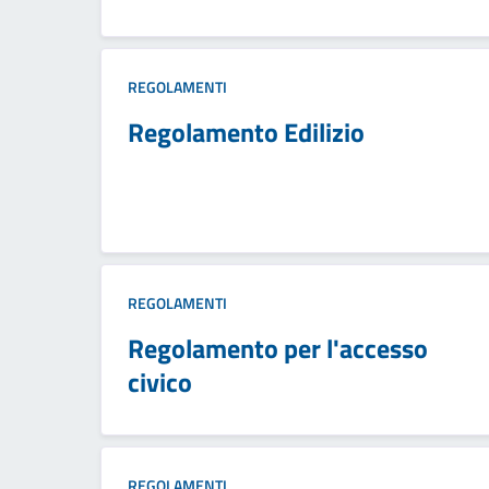
REGOLAMENTI
Regolamento Edilizio
REGOLAMENTI
Regolamento per l'accesso
civico
REGOLAMENTI