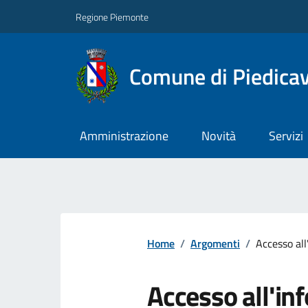
Regione Piemonte
Comune di Piedicav
Amministrazione
Novità
Servizi
Home
/
Argomenti
/
Accesso al
Accesso all'in