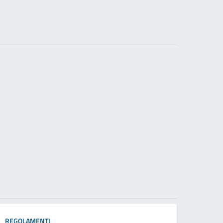
REGOLAMENTI