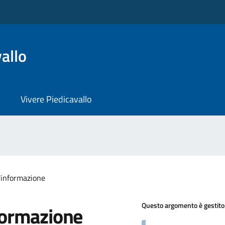
allo
Vivere Piedicavallo
l'informazione
Questo argomento è gestito
formazione