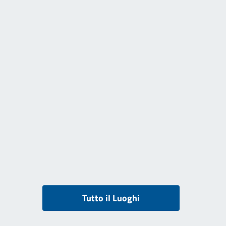
Tutto il Luoghi