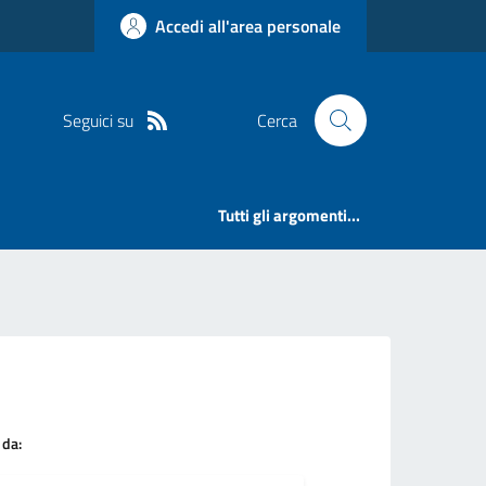
Accedi all'area personale
Seguici su
Cerca
Tutti gli argomenti...
 da: