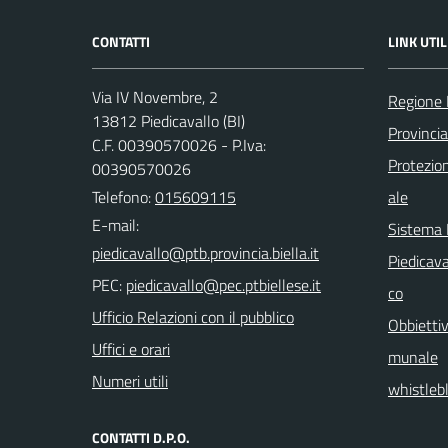
CONTATTI
LINK UTIL
Via IV Novembre, 2
Regione
13812 Piedicavallo (BI)
Provincia
C.F. 00390570026 - P.Iva:
Protezio
00390570026
Telefono:
015609115
ale
E-mail:
Sistema
Piedicava
PEC:
co
Ufficio Relazioni con il pubblico
Obbiettiv
Uffici e orari
munale
Numeri utili
whistleb
CONTATTI D.P.O.