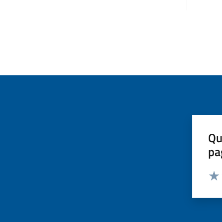
Qu
pa
Valut
Valu