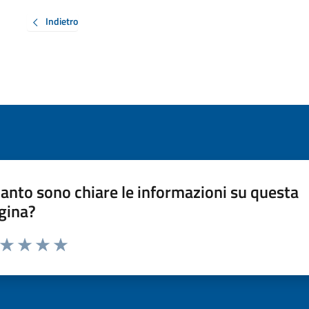
Indietro
anto sono chiare le informazioni su questa
gina?
a da 1 a 5 stelle la pagina
ta 1 stelle su 5
Valuta 2 stelle su 5
Valuta 3 stelle su 5
Valuta 4 stelle su 5
Valuta 5 stelle su 5