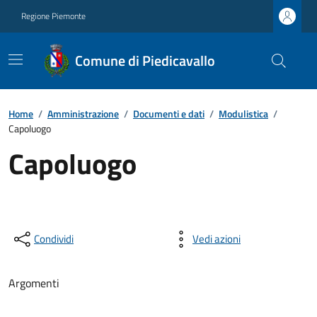
Regione Piemonte
Comune di Piedicavallo
Home
/
Amministrazione
/
Documenti e dati
/
Modulistica
/
Capoluogo
Capoluogo
Condividi
Vedi azioni
Argomenti