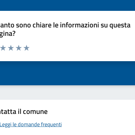
anto sono chiare le informazioni su questa
gina?
a da 1 a 5 stelle la pagina
ta 1 stelle su 5
Valuta 2 stelle su 5
Valuta 3 stelle su 5
Valuta 4 stelle su 5
Valuta 5 stelle su 5
tatta il comune
Leggi le domande frequenti