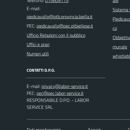
Telefono:
015609115
ale
E-mail:
Sistema
Piedicava
PEC:
co
Ufficio Relazioni con il pubblico
Obbiettiv
Uffici e orari
munale
Numeri utili
whistleb
CONTATTI D.P.O.
E-mail:
PEC:
RESPONSABILE D.P.O. - LABOR
SERVICE SRL
Dati monitoraggio
Servizi
C