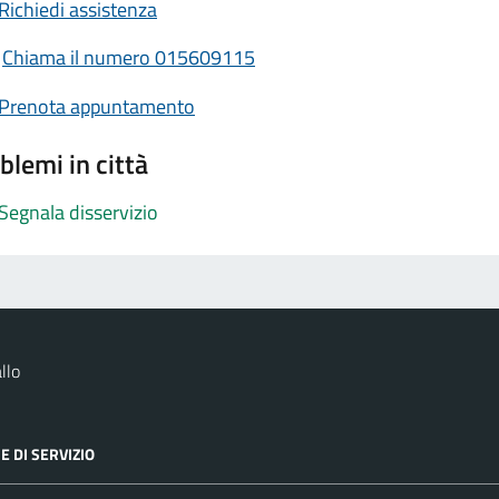
Richiedi assistenza
Chiama il numero 015609115
Prenota appuntamento
blemi in città
Segnala disservizio
llo
E DI SERVIZIO