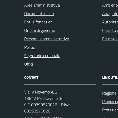
Aree amministrative
Ambient
Documenti e dati
Anagrafe 
Enti e fondazioni
Autorizza
Organi di governo
Catasto e
Personale amministrativo
Educazio
Politici
Segretario comunale
Uffici
CONTATTI
LINK UTIL
Via IV Novembre, 2
Regione
13812 Piedicavallo (BI)
Provincia
C.F. 00390570026 - P.Iva:
Protezio
00390570026