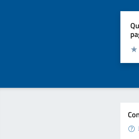
Qu
pa
Valut
Valu
Con