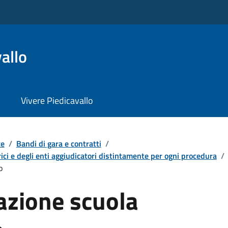
allo
Vivere Piedicavallo
te
/
Bandi di gara e contratti
/
ici e degli enti aggiudicatori distintamente per ogni procedura
/
o
azione scuola