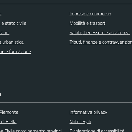
e
Imprese e commercio
e stato civile
Mobilità e trasporti
zioni
Salute, benessere e assistenza
 urbanistica
Tributi, finanze e contravvenzion
ne e formazione
I
 Piemonte
Informativa privacy
 di Biella
Note legali
ne Civile coordinamento provinci
Dichiarazione di accessibilità