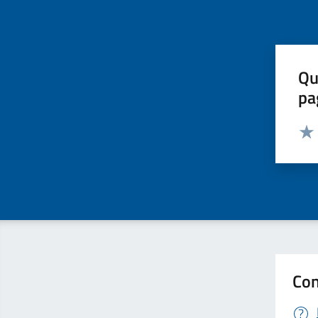
Qu
pa
Valut
Valu
Con