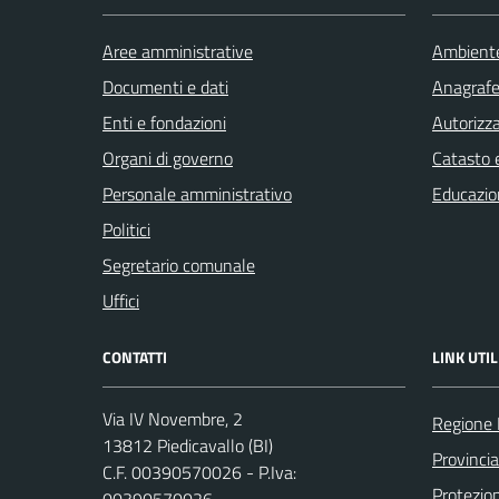
Aree amministrative
Ambient
Documenti e dati
Anagrafe 
Enti e fondazioni
Autorizza
Organi di governo
Catasto e
Personale amministrativo
Educazio
Politici
Segretario comunale
Uffici
CONTATTI
LINK UTIL
Via IV Novembre, 2
Regione
13812 Piedicavallo (BI)
Provincia
C.F. 00390570026 - P.Iva:
Protezio
00390570026