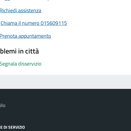
Richiedi assistenza
Chiama il numero 015609115
Prenota appuntamento
blemi in città
Segnala disservizio
llo
E DI SERVIZIO