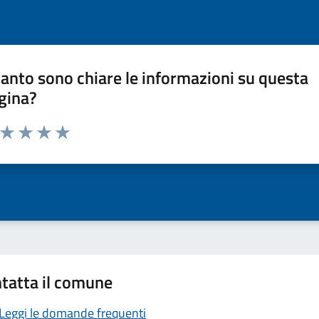
anto sono chiare le informazioni su questa
gina?
a da 1 a 5 stelle la pagina
ta 1 stelle su 5
Valuta 2 stelle su 5
Valuta 3 stelle su 5
Valuta 4 stelle su 5
Valuta 5 stelle su 5
tatta il comune
Leggi le domande frequenti